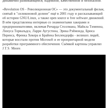
динамично развивающейся, надёжной, качественной и безопасной.
«Revolution OS - Революционная ОС» — это документальный фильм,
снятый в "силиконовой долине" ещё в 2001 году и рассказывающий
об истории GNU/Linux, а также open source и free software движений.
В нём представлены интервью со знаменитыми хакерами и
предпринимателями, включая Ричарда Столлмана, Майкла Тименна,
Линуса Торвальдса, Ларри Аугустина, Эрика Рэймонда, Брюса
Перенса, Френка Хекера и Брайена Бехлендорфа - великих людей,
которые восстали против Microsoft и ее проприетарной модели
разработки программного обеспечения. Съёмкой картины управлял
J.T.S. Moore.